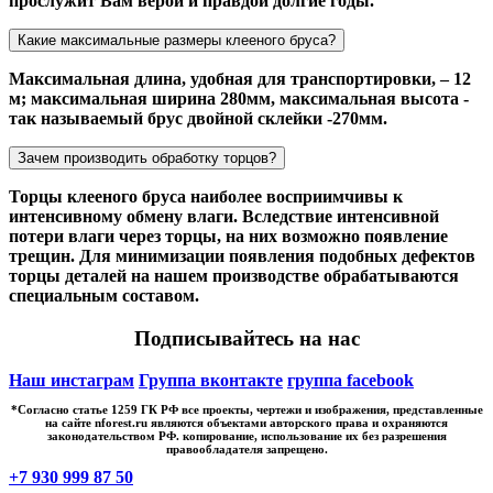
прослужит Вам верой и правдой долгие годы.
Какие максимальные размеры клееного бруса?
Максимальная длина, удобная для транспортировки, – 12
м; максимальная ширина 280мм, максимальная высота -
так называемый брус двойной склейки -270мм.
Зачем производить обработку торцов?
Торцы клееного бруса наиболее восприимчивы к
интенсивному обмену влаги. Вследствие интенсивной
потери влаги через торцы, на них возможно появление
трещин. Для минимизации появления подобных дефектов
торцы деталей на нашем производстве обрабатываются
специальным составом.
Подписывайтесь на нас
Наш инстаграм
Группа вконтакте
группа facebook
*Cогласно статье 1259 ГК РФ все проекты, чертежи и изображения, представленные
на сайте nforest.ru являются объектами авторского права и охраняются
законодательством РФ. копирование, использование их без разрешения
правообладателя запрещено.
+7 930 999 87 50