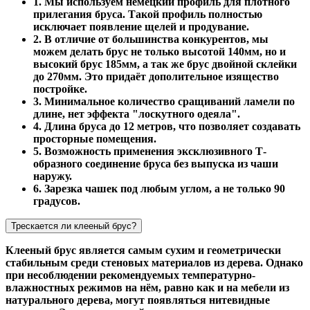
1. Мы используем немецкий профиль для плотного
прилегания бруса. Такой профиль полностью
исключает появление щелей и продувание.
2. В отличие от большинства конкурентов, мы
можем делать брус не только высотой 140мм, но и
высокий брус 185мм, а так же брус двойной склейки
до 270мм. Это придаёт дополительное изящество
постройке.
3. Минимальное количество сращиваний ламели по
длине, нет эффекта "лоскутного одеяла".
4. Длина бруса до 12 метров, что позволяет создавать
просторные помещения.
5. Возможность применения эксклюзивного Т-
образного соединение бруса без выпуска из чаши
наружу.
6. Зарезка чашек под любым углом, а не только 90
градусов.
Трескается ли клееный брус?
Клееный брус является самым сухим и геометрически
стабильным среди стеновых материалов из дерева. Однако
при несоблюдении рекомендуемых температурно-
влажностных режимов на нём, равно как и на мебели из
натурального дерева, могут появляться нитевидные