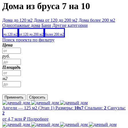
Дома из бруса 7 на 10
Дома до 120 м2
Дома от 120 до 200 м2
Дома более 200 м2
Одноэтажные дома
Бани
Другие категории
до 120 м2
от 120 до 200 м2
более 200 м2
Поиск проекта по фильтру
Цена
руб.
Площадь
м2
Применить
Сбросить
Ангели — 125 м2 (Этап 1)
Размеры:
10х7
Спальни:
2
Санузлы:
2
от 4,7 млн ₽
Подробнее