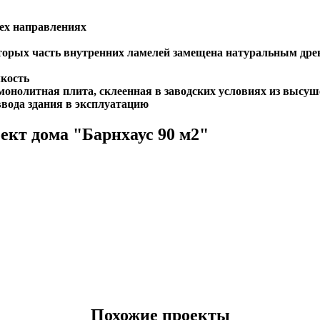
сех направлениях
торых часть внутренних ламелей замещена натуральным дре
мкость
 монолитная плита, склеенная в заводских условиях из высу
ввода здания в эксплуатацию
ект дома "Барнхаус 90 м2"
Похожие проекты