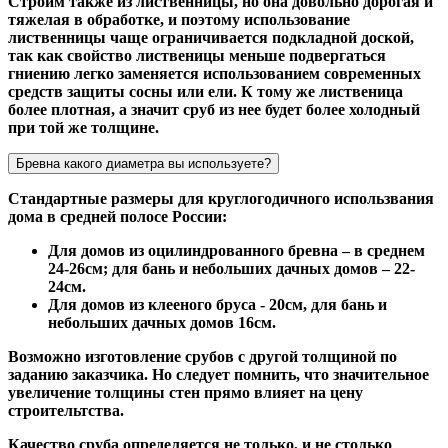
Строим также из лиственницы, но она довольно дорогая и
тяжелая в обработке, и поэтому использование
лиственницы чаще ограничивается подкладной доской,
так как свойство лиственицы меньше подвергаться
гниению легко заменяется использованием современных
средств защиты сосны или ели. К тому же лиственица
более плотная, а значит сруб из нее будет более холодный
при той же толщине.
Бревна какого диаметра вы используете?
Стандартные размеры для круглогодичного использвания
дома в средней полосе России:
Для домов из оцилиндрованного бревна – в среднем
24-26см; для бань и небольших дачных домов – 22-
24см.
Для домов из клееного бруса - 20см, для бань и
небольших дачных домов 16см.
Возможно изготовление срубов с другой толщиной по
заданию заказчика. Но следует помнить, что значительное
увеличение толщины стен прямо влияет на цену
строительтства.
Качество сруба определяется не только, и не столько