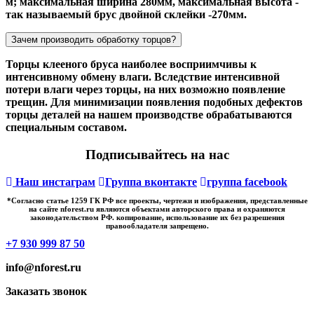
м; максимальная ширина 280мм, максимальная высота -
так называемый брус двойной склейки -270мм.
Зачем производить обработку торцов?
Торцы клееного бруса наиболее восприимчивы к
интенсивному обмену влаги. Вследствие интенсивной
потери влаги через торцы, на них возможно появление
трещин. Для минимизации появления подобных дефектов
торцы деталей на нашем производстве обрабатываются
специальным составом.
Подписывайтесь на нас
Наш инстаграм
Группа вконтакте
группа facebook
*Cогласно статье 1259 ГК РФ все проекты, чертежи и изображения, представленные
на сайте nforest.ru являются объектами авторского права и охраняются
законодательством РФ. копирование, использование их без разрешения
правообладателя запрещено.
+7 930 999 87 50
info@nforest.ru
Заказать звонок