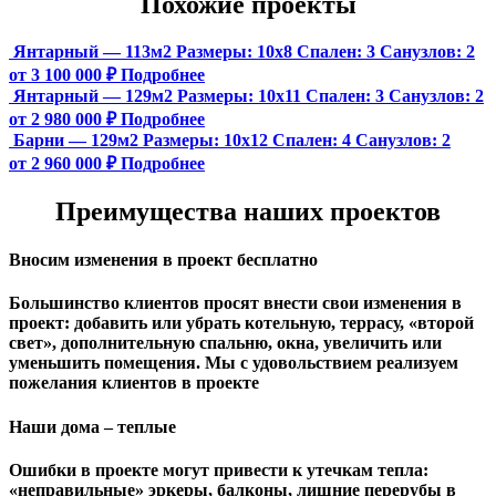
Похожие проекты
Янтарный — 113м2
Размеры:
10х8
Спален:
3
Санузлов:
2
от 3 100 000 ₽
Подробнее
Янтарный — 129м2
Размеры:
10х11
Спален:
3
Санузлов:
2
от 2 980 000 ₽
Подробнее
Барни — 129м2
Размеры:
10х12
Спален:
4
Санузлов:
2
от 2 960 000 ₽
Подробнее
Преимущества наших проектов
Вносим изменения в проект бесплатно
Большинство клиентов просят внести свои изменения в
проект: добавить или убрать котельную, террасу, «второй
свет», дополнительную спальню, окна, увеличить или
уменьшить помещения. Мы с удовольствием реализуем
пожелания клиентов в проекте
Наши дома – теплые
Ошибки в проекте могут привести к утечкам тепла:
«неправильные» эркеры, балконы, лишние перерубы в