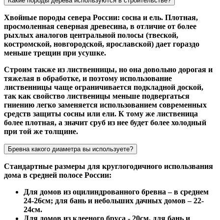
Какие породы дерева используются в строительстве?
Хвойные породы севера России: сосна и ель. Плотная,
просмоленная северная древесина, в отличие от более
рыхлых аналогов центральной полосы (твеской,
костромской, новгородской, ярославской) дает гораздо
меньше трещин при усушке.
Строим также из лиственницы, но она довольно дорогая и
тяжелая в обработке, и поэтому использование
лиственницы чаще ограничивается подкладной доской,
так как свойство лиственицы меньше подвергаться
гниению легко заменяется использованием современных
средств защиты сосны или ели. К тому же лиственица
более плотная, а значит сруб из нее будет более холодный
при той же толщине.
Бревна какого диаметра вы используете?
Стандартные размеры для круглогодичного использвания
дома в средней полосе России:
Для домов из оцилиндрованного бревна – в среднем
24-26см; для бань и небольших дачных домов – 22-
24см.
Для домов из клееного бруса - 20см, для бань и