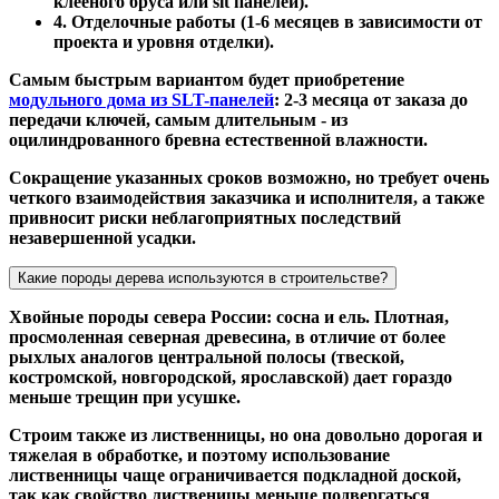
клееного бруса или slt панелей).
4. Отделочные работы (1-6 месяцев в зависимости от
проекта и уровня отделки).
Самым быстрым вариантом будет приобретение
модульного дома из SLT-панелей
: 2-3 месяца от заказа до
передачи ключей, самым длительным - из
оцилиндрованного бревна естественной влажности.
Сокращение указанных сроков возможно, но требует очень
четкого взаимодействия заказчика и исполнителя, а также
привносит риски неблагоприятных последствий
незавершенной усадки.
Какие породы дерева используются в строительстве?
Хвойные породы севера России: сосна и ель. Плотная,
просмоленная северная древесина, в отличие от более
рыхлых аналогов центральной полосы (твеской,
костромской, новгородской, ярославской) дает гораздо
меньше трещин при усушке.
Строим также из лиственницы, но она довольно дорогая и
тяжелая в обработке, и поэтому использование
лиственницы чаще ограничивается подкладной доской,
так как свойство лиственицы меньше подвергаться