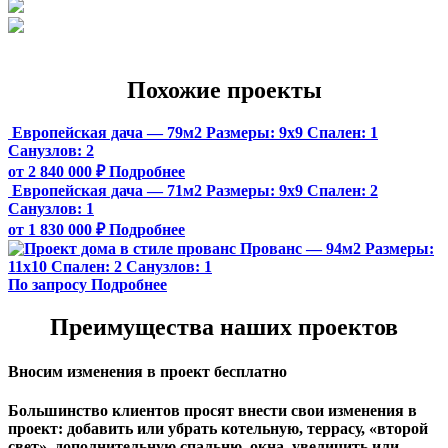
Похожие проекты
Европейская дача — 79м2
Размеры:
9х9
Спален:
1
Санузлов:
2
от 2 840 000 ₽
Подробнее
Европейская дача — 71м2
Размеры:
9х9
Спален:
2
Санузлов:
1
от 1 830 000 ₽
Подробнее
Прованс — 94м2
Размеры:
11х10
Спален:
2
Санузлов:
1
По запросу
Подробнее
Преимущества наших проектов
Вносим изменения в проект бесплатно
Большинство клиентов просят внести свои изменения в
проект: добавить или убрать котельную, террасу, «второй
свет», дополнительную спальню, окна, увеличить или