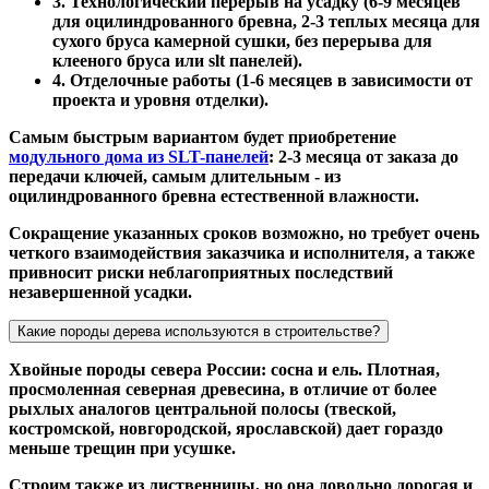
3. Технологический перерыв на усадку (6-9 месяцев
для оцилиндрованного бревна, 2-3 теплых месяца для
сухого бруса камерной сушки, без перерыва для
клееного бруса или slt панелей).
4. Отделочные работы (1-6 месяцев в зависимости от
проекта и уровня отделки).
Самым быстрым вариантом будет приобретение
модульного дома из SLT-панелей
: 2-3 месяца от заказа до
передачи ключей, самым длительным - из
оцилиндрованного бревна естественной влажности.
Сокращение указанных сроков возможно, но требует очень
четкого взаимодействия заказчика и исполнителя, а также
привносит риски неблагоприятных последствий
незавершенной усадки.
Какие породы дерева используются в строительстве?
Хвойные породы севера России: сосна и ель. Плотная,
просмоленная северная древесина, в отличие от более
рыхлых аналогов центральной полосы (твеской,
костромской, новгородской, ярославской) дает гораздо
меньше трещин при усушке.
Строим также из лиственницы, но она довольно дорогая и