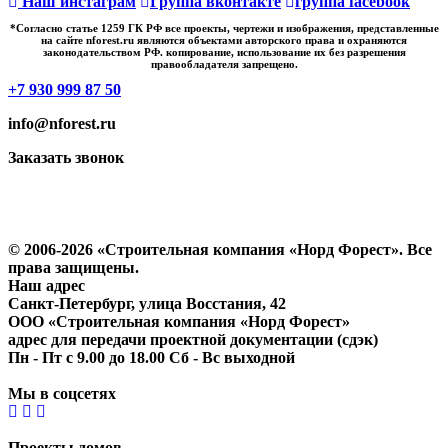
Наш инстаграм
Группа вконтакте
группа facebook
*Cогласно статье 1259 ГК РФ все проекты, чертежи и изображения, представленные
на сайте nforest.ru являются объектами авторского права и охраняются
законодательством РФ. копирование, использование их без разрешения
правообладателя запрещено.
+7 930 999 87 50
info@nforest.ru
Заказать звонок
Политика конфиденциальности
Согласие на обработку персональных данных
© 2006-2026 «Строительная компания «Норд Форест». Все
права защищены.
Наш адрес
​Санкт-Петербург, улица Восстания, 42
ООО «Строительная компания «Норд Форест»
адрес для передачи проектной документации (сдэк)
Пн - Пт с 9.00 до 18.00 Сб - Вс выходной
Мы в соцсетях
Проекты домов