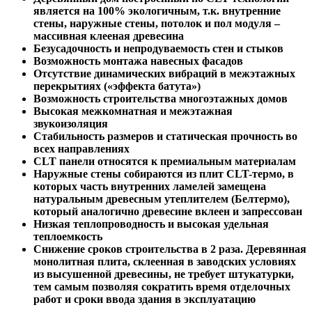
является на 100% экологичным, т.к. внутренние
стены, наружные стены, потолок и пол модуля –
массивная клееная древесина
Безусадочность и непродуваемость стен и стыков
Возможность монтажа навесных фасадов
Отсутствие динамических вибраций в межэтажных
перекрытиях («эффекта батута»)
Возможность строительства многоэтажных домов
Высокая межкомнатная и межэтажная
звукоизоляция
Стабильность размеров и статическая прочность во
всех направлениях
CLT панели относятся к премиальным материалам
Наружные стены собираются из плит CLT-термо, в
которых часть внутренних ламелей замещена
натуральным древесным утеплителем (Белтермо),
который аналогично древесине вклеен и запрессован
Низкая теплопроводность и высокая удельная
теплоемкость
Снижение сроков строительства в 2 раза. Деревянная
монолитная плита, склеенная в заводских условиях
из высушенной древесины, не требует штукатурки,
тем самым позволяя сократить время отделочных
работ и сроки ввода здания в эксплуатацию