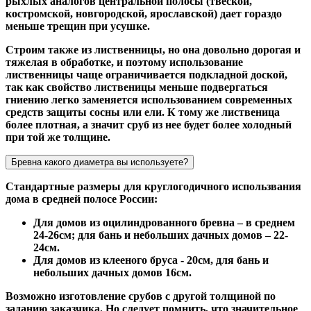
рыхлых аналогов центральной полосы (твеской,
костромской, новгородской, ярославской) дает гораздо
меньше трещин при усушке.
Строим также из лиственницы, но она довольно дорогая и
тяжелая в обработке, и поэтому использование
лиственницы чаще ограничивается подкладной доской,
так как свойство лиственицы меньше подвергаться
гниению легко заменяется использованием современных
средств защиты сосны или ели. К тому же лиственица
более плотная, а значит сруб из нее будет более холодный
при той же толщине.
Бревна какого диаметра вы используете?
Стандартные размеры для круглогодичного использвания
дома в средней полосе России:
Для домов из оцилиндрованного бревна – в среднем
24-26см; для бань и небольших дачных домов – 22-
24см.
Для домов из клееного бруса - 20см, для бань и
небольших дачных домов 16см.
Возможно изготовление срубов с другой толщиной по
заданию заказчика. Но следует помнить, что значительное