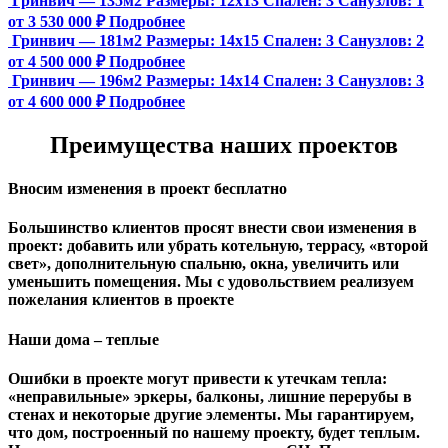
Гринвич — 135м2
Размеры:
12х13
Спален:
3
Санузлов:
1
от 3 530 000 ₽
Подробнее
Гринвич — 181м2
Размеры:
14х15
Спален:
3
Санузлов:
2
от 4 500 000 ₽
Подробнее
Гринвич — 196м2
Размеры:
14х14
Спален:
3
Санузлов:
3
от 4 600 000 ₽
Подробнее
Преимущества наших проектов
Вносим изменения в проект бесплатно
Большинство клиентов просят внести свои изменения в
проект: добавить или убрать котельную, террасу, «второй
свет», дополнительную спальню, окна, увеличить или
уменьшить помещения. Мы с удовольствием реализуем
пожелания клиентов в проекте
Наши дома – теплые
Ошибки в проекте могут привести к утечкам тепла:
«неправильные» эркеры, балконы, лишние перерубы в
стенах и некоторые другие элементы. Мы гарантируем,
чтo дом, построенный по нашему проекту, будет теплым.