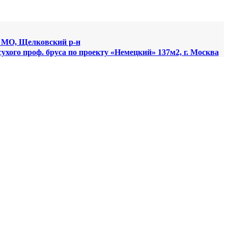
, МО, Щелковский р-н
сухого проф. бруса по проекту «Немецкий» 137м2, г. Москва