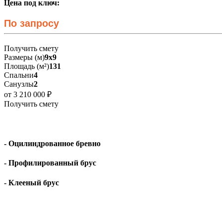
Цена под ключ:
По запросу
Получить смету
Размеры (м)
9х9
Площадь (м²)
131
Спальни
4
Санузлы
2
от 3 210 000 ₽
Получить смету
- Оцилиндрованное бревно
- Профилированный брус
- Клееный брус