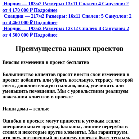
Нордия — 183м2
Размеры:
13х11
Спален:
4
Санузлов:
2
от 4 170 000 ₽
Подробнее
Скандия — 217м2
Размеры:
16х11
Спален:
5
Санузлов:
2
от 4 460 000 ₽
Подробнее
Нордик — 193м2
Размеры:
12х12
Спален:
4
Санузлов:
2
от 4 500 000 ₽
Подробнее
Преимущества наших проектов
Вносим изменения в проект бесплатно
Большинство клиентов просят внести свои изменения в
проект: добавить или убрать котельную, террасу, «второй
свет», дополнительную спальню, окна, увеличить или
уменьшить помещения. Мы с удовольствием реализуем
пожелания клиентов в проекте
Наши дома – теплые
Ошибки в проекте могут привести к утечкам тепла:
«неправильные» эркеры, балконы, лишние перерубы в
стенах и некоторые другие элементы. Мы гарантируем,
чтo дом, построенный по нашему проекту, будет теплым.