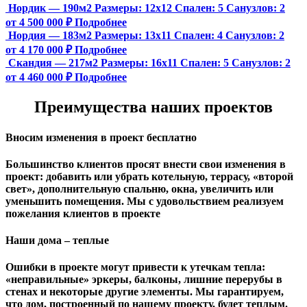
Нордик — 190м2
Размеры:
12х12
Спален:
5
Санузлов:
2
от 4 500 000 ₽
Подробнее
Нордия — 183м2
Размеры:
13х11
Спален:
4
Санузлов:
2
от 4 170 000 ₽
Подробнее
Скандия — 217м2
Размеры:
16х11
Спален:
5
Санузлов:
2
от 4 460 000 ₽
Подробнее
Преимущества наших проектов
Вносим изменения в проект бесплатно
Большинство клиентов просят внести свои изменения в
проект: добавить или убрать котельную, террасу, «второй
свет», дополнительную спальню, окна, увеличить или
уменьшить помещения. Мы с удовольствием реализуем
пожелания клиентов в проекте
Наши дома – теплые
Ошибки в проекте могут привести к утечкам тепла:
«неправильные» эркеры, балконы, лишние перерубы в
стенах и некоторые другие элементы. Мы гарантируем,
чтo дом, построенный по нашему проекту, будет теплым.