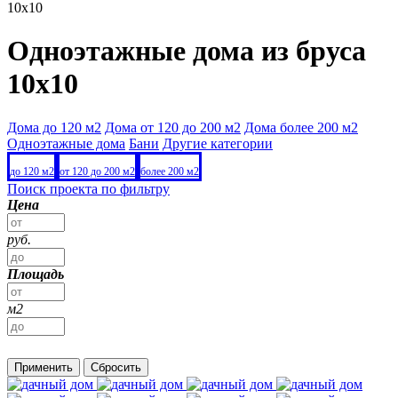
10x10
Одноэтажные дома из бруса
10x10
Дома до 120 м2
Дома от 120 до 200 м2
Дома более 200 м2
Одноэтажные дома
Бани
Другие категории
до 120 м2
от 120 до 200 м2
более 200 м2
Поиск проекта по фильтру
Цена
руб.
Площадь
м2
Применить
Сбросить