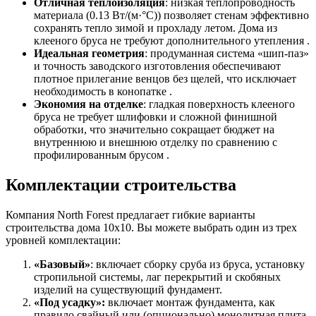
Отличная теплоизоляция
: низкая теплопроводность
материала (0.13 Вт/(м·°C)) позволяет стенам эффективно
сохранять тепло зимой и прохладу летом. Дома из
клееного бруса не требуют дополнительного утепления .
Идеальная геометрия
: продуманная система «шип-паз»
и точность заводского изготовления обеспечивают
плотное прилегание венцов без щелей, что исключает
необходимость в конопатке .
Экономия на отделке
: гладкая поверхность клееного
бруса не требует шлифовки и сложной финишной
обработки, что значительно сокращает бюджет на
внутреннюю и внешнюю отделку по сравнению с
профилированным брусом .
Комплектации строительства
Компания North Forest предлагает гибкие варианты
строительства дома 10х10. Вы можете выбрать один из трех
уровней комплектации:
«Базовый»
: включает сборку сруба из бруса, установку
стропильной системы, лаг перекрытий и скобяных
изделий на существующий фундамент.
«Под усадку»:
включает монтаж фундамента, как
правило свайный или (опционально) монолитная плита,