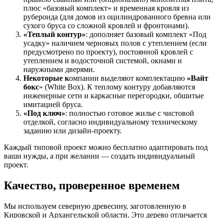
плюс «базовый комплект» и временная кровля из
рубероида (для домов из оцилиндрованного бревна или
сухого бруса со сложной кровлей и фронтонами).
«Теплый контур»
: дополняет базовый комплект «Под
усадку» наличием черновых полов с утеплением (если
предусмотрено по проекту), постоянной кровлей с
утеплением и водосточной системой, окнами и
наружными дверями.
Некоторые к
омпании выделяют комплектацию
«Вайт
бокс
» (White Box). К теплому контуру добавляются
инженерные сети и каркасные перегородки, обшитые
имитацией бруса.
«Под ключ»
: полностью готовое жилье с чистовой
отделкой, согласно индивидуальному техническому
заданию или дизайн-проекту.
Каждый типовой проект можно бесплатно адаптировать под
ваши нужды, а при желании — создать индивидуальный
проект.
Качество, проверенное временем
Мы используем северную древесину, заготовленную в
Кировской и Архангельской области. Это дерево отличается